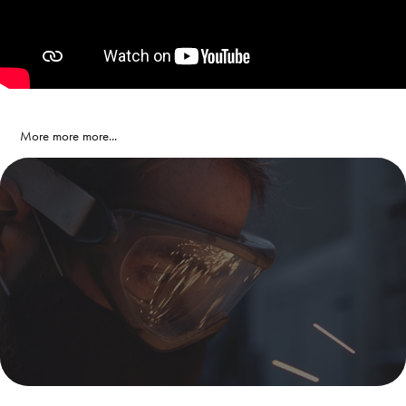
More more more...
CUT OF JINDŘICH CHALUPECKÝ AWARD / ČT ART